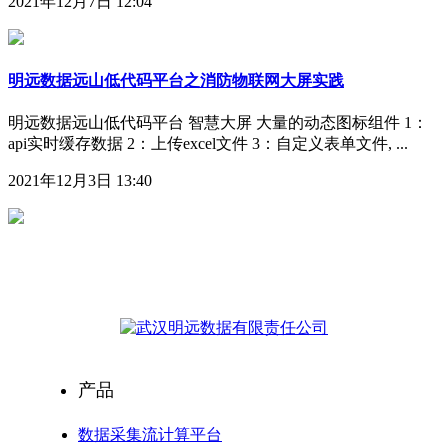
2021年12月7日 12:04
明远数据远山低代码平台之消防物联网大屏实践
明远数据远山低代码平台 智慧大屏 大量的动态图标组件 1：
api实时缓存数据 2：上传excel文件 3：自定义表单文件, ...
2021年12月3日 13:40
产品
数据采集流计算平台