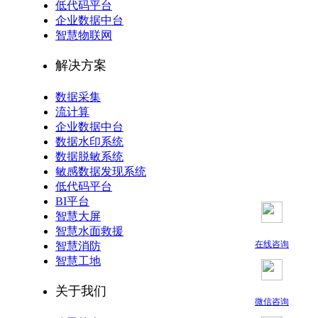
低代码平台
企业数据中台
智慧物联网
解决方案
数据采集
流计算
企业数据中台
数据水印系统
数据脱敏系统
敏感数据发现系统
低代码平台
BI平台
智慧大屏
智慧水面救援
在线咨询
智慧消防
智慧工地
关于我们
微信咨询