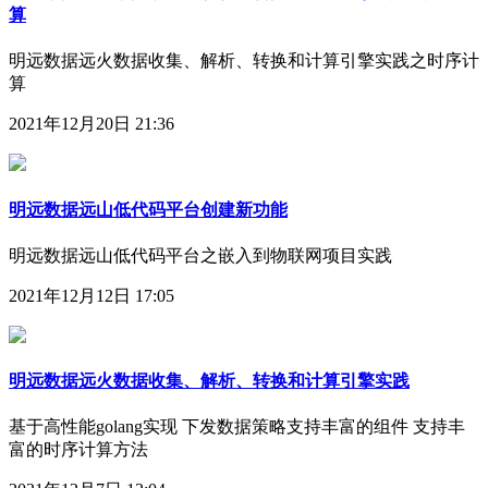
算
明远数据远火数据收集、解析、转换和计算引擎实践之时序计
算
2021年12月20日 21:36
明远数据远山低代码平台创建新功能
明远数据远山低代码平台之嵌入到物联网项目实践
2021年12月12日 17:05
明远数据远火数据收集、解析、转换和计算引擎实践
基于高性能golang实现 下发数据策略支持丰富的组件 支持丰
富的时序计算方法