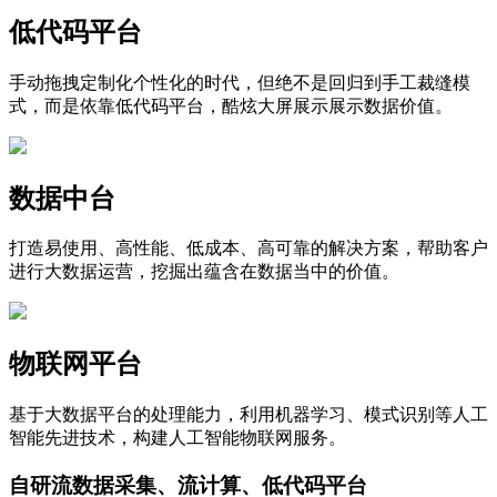
低代码平台
手动拖拽定制化个性化的时代，但绝不是回归到手工裁缝模
式，而是依靠低代码平台，酷炫大屏展示展示数据价值。
数据中台
打造易使用、高性能、低成本、高可靠的解决方案，帮助客户
进行大数据运营，挖掘出蕴含在数据当中的价值。
物联网平台
基于大数据平台的处理能力，利用机器学习、模式识别等人工
智能先进技术，构建人工智能物联网服务。
自研流数据采集、流计算、低代码平台