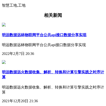
智慧工地,工地
相关新闻
明远数据远林物联网平台公共api接口数据分享实现
明远数据远林物联网平台公共api接口数据分享实现
2022年2月7日 20:36
明远数据远火数据收集、解析、转换和计算引擎实践之时序计
算
明远数据远火数据收集、解析、转换和计算引擎实践之时序计
算
2021年12月20日 21:36