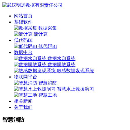
网站首页
基础软件
数据采集
流计算
低代码BI
低代码BI
数据中台
数据水印系统
数据脱敏系统
敏感数据发现系统
物联网平台
智慧消防
智慧水上救援演习
智慧工地
相关新闻
关于我们
智慧消防