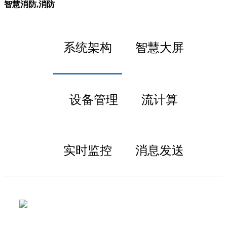
智慧消防,消防
系统架构
智慧大屏
设备管理
流计算
实时监控
消息发送