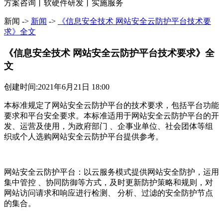
方案咨询丨软硬件研发丨实施服务
新闻 ->
新闻
->
《信息安全技术 网站安全云防护平台技术要
求》全文
《信息安全技术 网站安全云防护平台技术要求》全
文
创建时间:2021年6月21日 18:00
本标准规定了网站安全云防护平台的技术要求，包括平台功能
要求和平台安全要求。本标准适用于网站安全云防护平台的开
发、运营及使用，为政府部门 、企事业单位、社会团体等组
织或个人选购网站安全云防护平台提供参考。
网站安全云防护平台：以云服务模式提供网站安全防护，运用
集中管控 、协同防御等方式，及时更新防护策略和规则，对
网站访问请求和响应进行检测、 分析、过滤的安全防护节点
的集合。